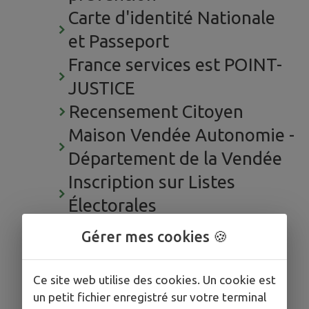
Carte d'identité Nationale
et Passeport
France services est POINT-
JUSTICE
Recensement Citoyen
Maison Vendée Autonomie -
Département de la Vendée
Inscription sur Listes
Électorales
Permis de conduire et
Gérer mes cookies 🍪
Immatriculation
Ce site web utilise des cookies. Un cookie est
un petit fichier enregistré sur votre terminal