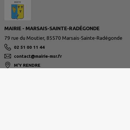
MAIRIE - MARSAIS-SAINTE-RADÉGONDE
79 rue du Moutier, 85570 Marsais-Sainte-Radégonde
02 51 00 11 44
contact@mairie-msr.fr
M'Y RENDRE
www.mairie-msr.fr