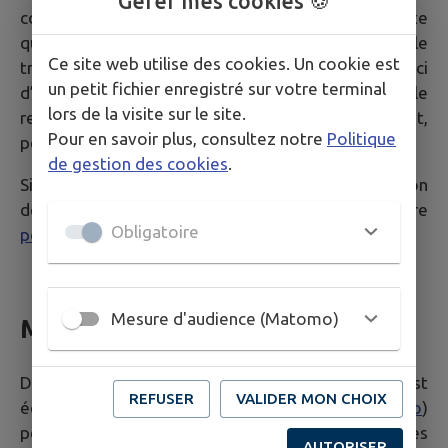
Gérer mes cookies 🍪
communiquées via le formulaire auprès de n’importe
quelle personne jugée compétente pour le
Ce site web utilise des cookies. Un cookie est
traitement de la demande dans un souci
un petit fichier enregistré sur votre terminal
d’optimisation de la qualité du service public dans le
lors de la visite sur le site.
respect des dispositions légales qui les concernent,
Pour en savoir plus, consultez notre
Politique
personne qui peut être externe à ces collectivités.
de gestion des cookies
.
Si vous souhaitez plus d'informations sur la gestion
de vos données personnelles, consultez notre
Obligatoire
politique de confidentialité
.
Mesure d'audience (Matomo)
Mesure d'audience
Dans le but de mesurer l'audience du Site, celui-ci est
REFUSER
VALIDER MON CHOIX
équipé d'un système de traceurs (
Matomo
)
permettant de collecter des données statistiques
AUTORISER