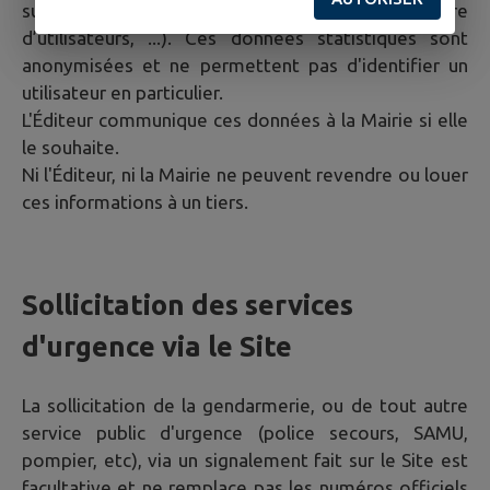
sur son utilisation (nombre de vues, nombre
d’utilisateurs, ...). Ces données statistiques sont
anonymisées et ne permettent pas d'identifier un
utilisateur en particulier.
L'Éditeur communique ces données à la Mairie si elle
le souhaite.
Ni l'Éditeur, ni la Mairie ne peuvent revendre ou louer
ces informations à un tiers.
Sollicitation des services
d'urgence via le Site
La sollicitation de la gendarmerie, ou de tout autre
service public d'urgence (police secours, SAMU,
pompier, etc), via un signalement fait sur le Site est
facultative et ne remplace pas les numéros officiels