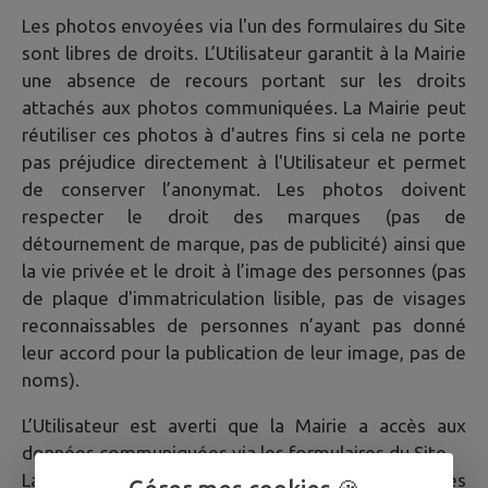
Les photos envoyées via l'un des formulaires du Site
sont libres de droits. L’Utilisateur garantit à la Mairie
une absence de recours portant sur les droits
attachés aux photos communiquées. La Mairie peut
réutiliser ces photos à d'autres fins si cela ne porte
pas préjudice directement à l'Utilisateur et permet
de conserver l’anonymat. Les photos doivent
respecter le droit des marques (pas de
détournement de marque, pas de publicité) ainsi que
la vie privée et le droit à l’image des personnes (pas
de plaque d'immatriculation lisible, pas de visages
reconnaissables de personnes n’ayant pas donné
leur accord pour la publication de leur image, pas de
noms).
L’Utilisateur est averti que la Mairie a accès aux
données communiquées via les formulaires du Site.
La Mairie a la possibilité de transférer les données