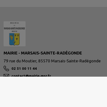
MAIRIE - MARSAIS-SAINTE-RADÉGONDE
79 rue du Moutier, 85570 Marsais-Sainte-Radégonde
02 51 00 11 44
contact@mairie-msr.fr
M'Y RENDRE
www.mairie-msr.fr