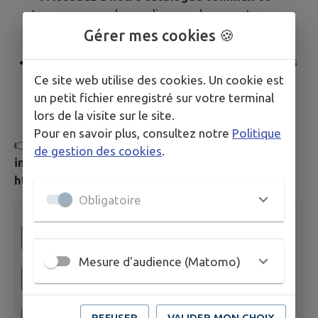
trouvez en quelques clics vos documents
préférés.
Gérer mes cookies 🍪
📝
Gérez votre compte adhérent
: réservez des
livres, prolongez vos prêts, faites des
Ce site web utilise des cookies. Un cookie est
suggestions d’achat, inscrivez-vous aux
un petit fichier enregistré sur votre terminal
animations…
lors de la visite sur le site.
Pour en savoir plus, consultez notre
Politique
👉
Rendez-vous dès maintenant
sur le site
de gestion des cookies
.
internet Ma bibliothèque en réseau 👉
https://biblios.fontenayvendee.fr
Obligatoire
Mesure d'audience (Matomo)
REFUSER
VALIDER MON CHOIX