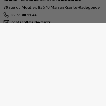
79 rue du Moutier, 85570 Marsais-Sainte-Radégonde
02 51 00 11 44
contact@mairie-msr.fr
M'Y RENDRE
www.mairie-msr.fr
PAYS-DE-FONTENAY-VENDÉE
02 28 13 07 07
service.admi@fontenayvendee.fr