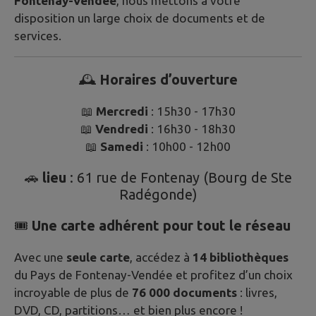
Fontenay-Vendée
, nous mettons à votre
disposition un large choix de documents et de
services.
🕰️
Horaires d’ouverture
📖
Mercredi
: 15h30 - 17h30
📖
Vendredi
: 16h30 - 18h30
📖
Samedi
: 10h00 - 12h00
🚗
lieu
: 61 rue de Fontenay (Bourg de Ste
Radégonde)
🎟️
Une carte adhérent pour tout le réseau
Avec une
seule carte
, accédez à
14 bibliothèques
du Pays de Fontenay-Vendée et profitez d’un choix
incroyable de plus de
76 000 documents
: livres,
DVD, CD, partitions… et bien plus encore !